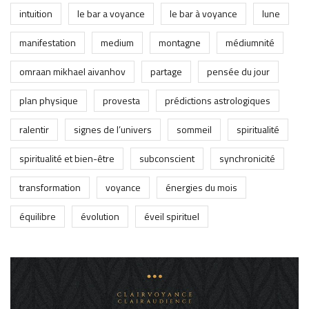
intuition
le bar a voyance
le bar à voyance
lune
manifestation
medium
montagne
médiumnité
omraan mikhael aivanhov
partage
pensée du jour
plan physique
provesta
prédictions astrologiques
ralentir
signes de l’univers
sommeil
spiritualité
spiritualité et bien-être
subconscient
synchronicité
transformation
voyance
énergies du mois
équilibre
évolution
éveil spirituel