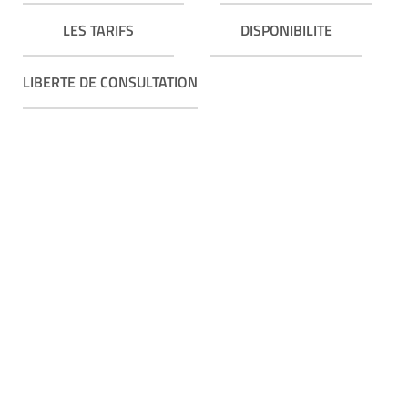
LES TARIFS
DISPONIBILITE
LIBERTE DE CONSULTATION
Rejoingez-nous sur
instagram IG :
@allovoyance