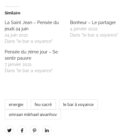
Similaire
La Saint Jean – Pensée du
Bonheur – Le partager
jeudi 24 juin
4 janvier 2022
24 juin 2021
Dans "le bar a voyance"
Dans "le bar a voyance"
Pensée du 7ème jour – Se
sentir pauvre
7 janvier 2021
Dans "le bar a voyance"
energie
feu sacré
le bar à voyance
omraan mikhael aivanhov