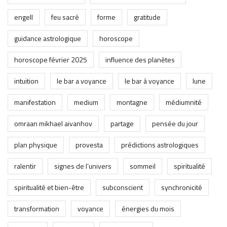
engell
feu sacré
forme
gratitude
guidance astrologique
horoscope
horoscope février 2025
influence des planètes
intuition
le bar a voyance
le bar à voyance
lune
manifestation
medium
montagne
médiumnité
omraan mikhael aivanhov
partage
pensée du jour
plan physique
provesta
prédictions astrologiques
ralentir
signes de l’univers
sommeil
spiritualité
spiritualité et bien-être
subconscient
synchronicité
transformation
voyance
énergies du mois