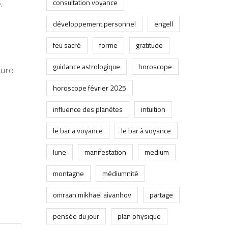
consultation voyance
.
développement personnel
engell
feu sacré
forme
gratitude
guidance astrologique
horoscope
ture
horoscope février 2025
influence des planètes
intuition
le bar a voyance
le bar à voyance
lune
manifestation
medium
montagne
médiumnité
omraan mikhael aivanhov
partage
pensée du jour
plan physique