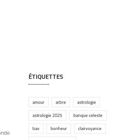
ÉTIQUETTES
amour
arbre
astrologie
astrologie 2025
banque celeste
bav
bonheur
clairvoyance
onde