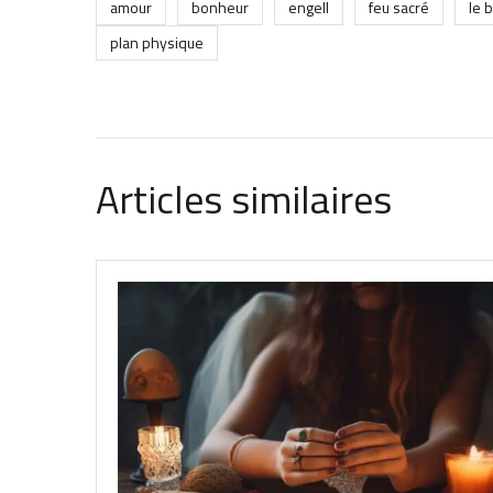
amour
bonheur
engell
feu sacré
le 
plan physique
Articles similaires