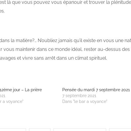
st là que vous pouvez vous épanouir et trouver la plénitude
es.
ns la matière?… N’oubliez jamais qu’il existe en vous une na
 vous maintenir dans ce monde idéal, rester au-dessus des
vages et vivre sans arrêt dans un climat spirituel.
12ème jour – La prière
Pensée du mardi 7 septembre 2021
021
7 septembre 2021
r a voyance"
Dans "le bar a voyance"