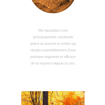
Engell
Ma réputation s'est
principalement constituée
grâce au bouche-à-oreille qui
résulte essentiellement d'une
pratique exigeante et efficace
de la voyance depuis 20 ans.