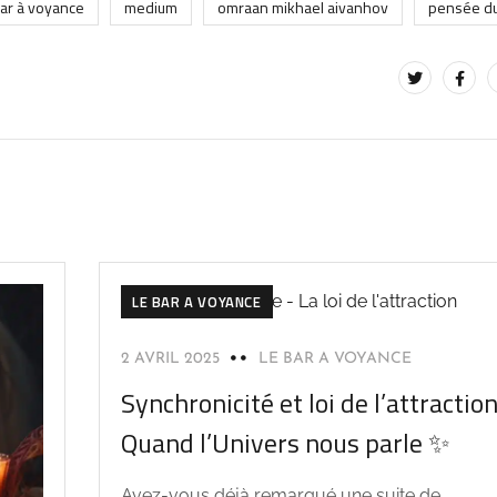
bar à voyance
medium
omraan mikhael aivanhov
pensée du
LE BAR A VOYANCE
2 AVRIL 2025
LE BAR A VOYANCE
Synchronicité et loi de l’attraction
Quand l’Univers nous parle ✨
Avez-vous déjà remarqué une suite de