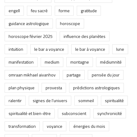
engell
feu sacré
forme
gratitude
guidance astrologique
horoscope
horoscope février 2025
influence des planètes
intuition
le bar a voyance
le bar à voyance
lune
manifestation
medium
montagne
médiumnité
omraan mikhael aivanhov
partage
pensée du jour
plan physique
provesta
prédictions astrologiques
ralentir
signes de l’univers
sommeil
spiritualité
spiritualité et bien-être
subconscient
synchronicité
transformation
voyance
énergies du mois