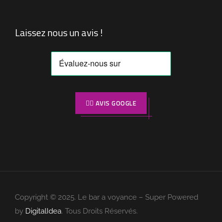
Laissez nous un avis !
👉🏼 AVIS GOOGLE
Copyright © 2025. Le bar a voyance – Super Powered
by
DigitalIdea
. Tous Droits Réservés.